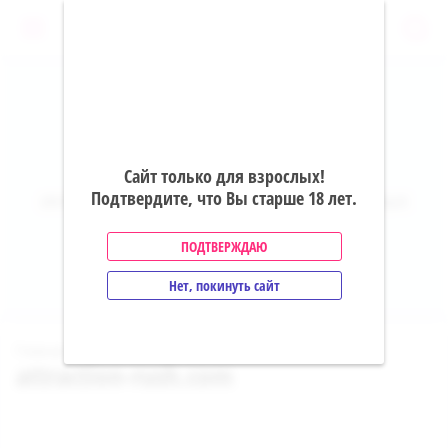
0
crownpoppers.net
Сайт только для взрослых!
Подтвердите, что Вы старше 18 лет.
ИНТЕРНЕТ-МАГАЗИН ПОППЕРСОВ, ИНТИМНЫХ
ТОВАРОВ
ПОДТВЕРЖДАЮ
+7(495)142-26-99
Нет, покинуть сайт
 / 
Главная
attraction-rush.com