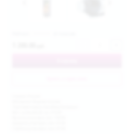
Рейтинг:
(0 голосов)
1 200.00
−
+
руб.
В корзину
Купить в один клик
Страна: Россия
Материал: Водная основа
Торговая марка: БиоМед-Нутришн
Вес с упаковкой, гр: 219.00
Высота упаковки, мм: 158.00
Ширина упаковки, мм: 47.00
Глубина упаковки, мм: 47.00