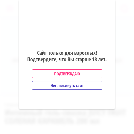
0
crownpoppers.net
Сайт только для взрослых!
Подтвердите, что Вы старше 18 лет.
ИНТЕРНЕТ-МАГАЗИН ПОППЕРСОВ, ИНТИМНЫХ
ТОВАРОВ
ПОДТВЕРЖДАЮ
+7(495)142-26-99
Нет, покинуть сайт
 / 
 / 
Главная
Интимная косметика
Интимный гель-смазка JUICY FRUIT
СОЛЕНАЯ КАРАМЕЛЬ 200 мл