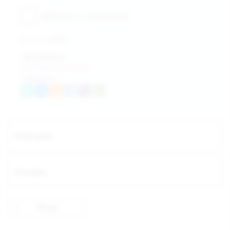
Добавить к сравнению
Артикул:
84865
Производитель:
БиоМед-Нутришн
поделиться:
Описание
Отзывы
Назад